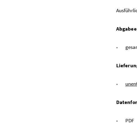
Ausführli
Abgabee
gesa
Lieferun
unen
Datenfo
PDF