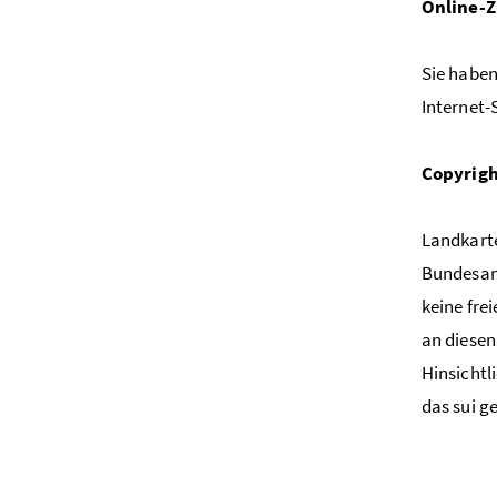
Online-Z
Sie haben
Internet-
Copyrig
Landkarte
Bundesam
keine fre
an diesen
Hinsichtl
das sui g