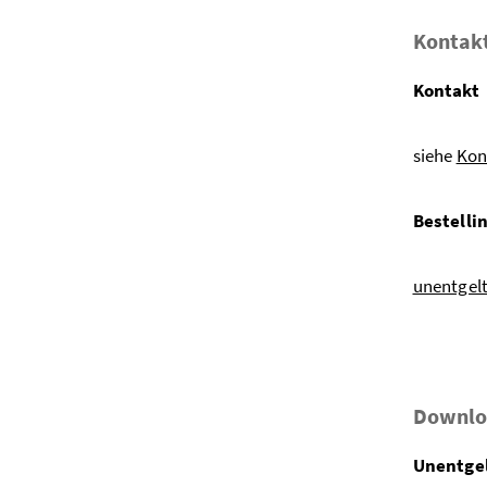
Kontakt
Kontakt
siehe
Kon
Bestelli
unentgel
Downl
Unentgel