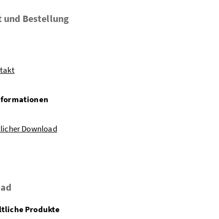
 und Bestellung
takt
nformationen
tlicher Download
oad
tliche Produkte