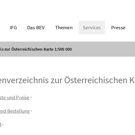
IFG
Das BEV
Themen
Services
Presse
s zur Österreichischen Karte 1:500 000
verzeichnis zur Österreichischen K
verzeichnis
ste und Preise
und Bestellung
d