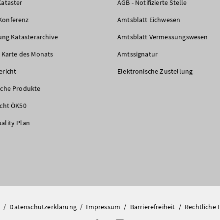
Kataster
AGB - Notifizierte Stelle
Konferenz
Amtsblatt Eichwesen
rung Katasterarchive
Amtsblatt Vermessungswesen
e Karte des Monats
Amtssignatur
ericht
Elektronische Zustellung
iche Produkte
icht ÖK50
ality Plan
/
Datenschutzerklärung
/
Impressum
/
Barrierefreiheit
/
Rechtliche 