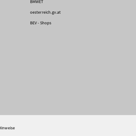
BMWET
oesterreich.gv.at
BEV - Shops
Hinweise