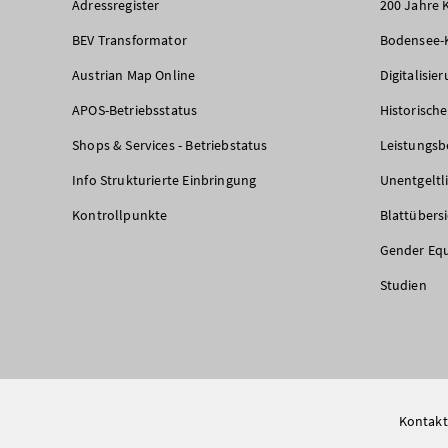
Adressregister
200 Jahre 
BEV Transformator
Bodensee-
Austrian Map Online
Digitalisie
APOS-Betriebsstatus
Historisch
Shops & Services - Betriebstatus
Leistungsb
Info Strukturierte Einbringung
Unentgeltl
Kontrollpunkte
Blattübers
Gender Equ
Studien
Kontakt