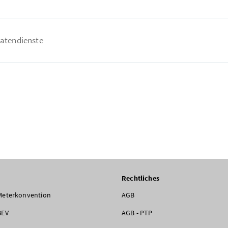
atendienste
Rechtliches
Meterkonvention
AGB
BEV
AGB - PTP