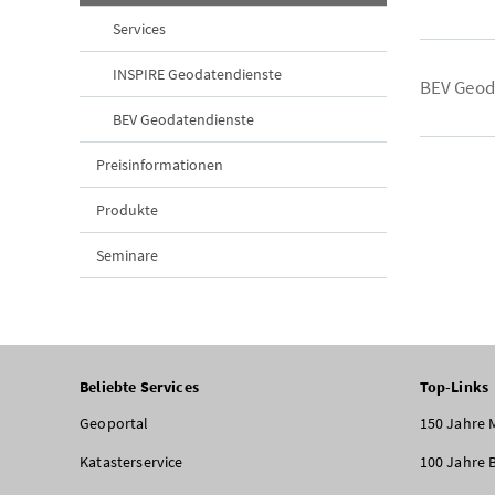
Services
INSPIRE Geodatendienste
BEV Geod
BEV Geodatendienste
Preisinformationen
Produkte
Seminare
Beliebte Services
Top-Links
Geoportal
150 Jahre 
Katasterservice
100 Jahre 