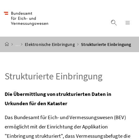
Accesskey
Accesskey
Accesskey
Accesskey
Zum Inhalt
Zum Hauptmenü
Zum Untermenü
Zur Suche
[4]
[1]
[3]
[2]
Suche ein
Nav
Startseite
…
Elektronische Einbringung
Strukturierte Einbringung
Strukturierte Einbringung
Die Übermittlung von strukturierten Daten in
Urkunden für den Kataster
Das Bundesamt für Eich- und Vermessungswesen (BEV)
ermöglicht mit der Einrichtung der Applikation
"Einbringung strukturiert", dass Vermessungsbefugte die