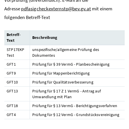
Adresse
pdfasigcheckexternstp@bev.gv.at
mit einem
folgenden Betreff-Text
Betreff-
Beschreibung
Text
STP17EKP
unspezifische/allgemeine Prüfung des
Test
Dokumentes
GFT1
Prüfung für § 39 VermG - Planbescheinigung
GFT9
Prüfung für Mappenberichtigung
GFT10
Prüfung für Qualitätsverbesserung
GFT13
Prüfung für § 17 Z 1 VermG - Antrag auf
Umwandlung mit Plan
GFT18
Prüfung für § 13 VermG - Berichtigungsverfahren
GFT4
Prüfung für § 12 VermG - Grundstücksvereinigung