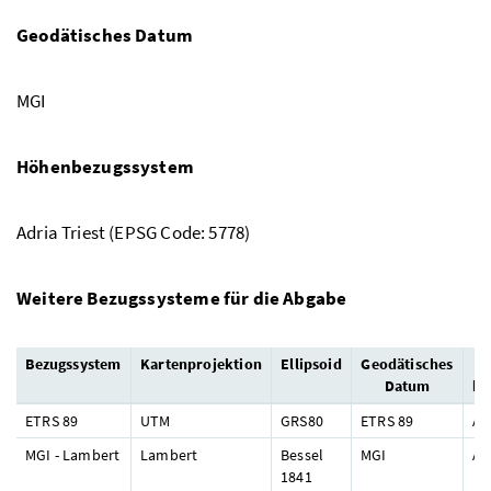
Geodätisches Datum
MGI
Höhenbezugssystem
Adria Triest (EPSG Code: 5778)
Weitere Bezugssysteme für die Abgabe
Bezugssystem
Kartenprojektion
Ellipsoid
Geodätisches
Datum
be
ETRS 89
UTM
GRS80
ETRS 89
Ad
MGI - Lambert
Lambert
Bessel
MGI
Ad
1841