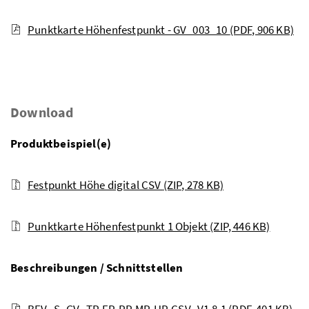
Punktkarte Höhenfestpunkt - GV_003_10
(PDF, 906 KB)
Download
Produktbeispiel(e)
Festpunkt Höhe digital CSV
(ZIP, 278 KB)
Punktkarte Höhenfestpunkt 1 Objekt
(ZIP, 446 KB)
Beschreibungen / Schnittstellen
BEV_S_GV_TP-EP-PP-MP-HP-CSV_V1.8.1
(PDF, 401 KB)