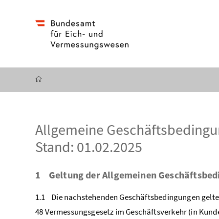
Accesskey
Accesskey
Accesskey
Zum Inhalt
Zum Hauptmenü
Zur Suche
[4]
[1]
[2]
Startseite
Allgemeine Geschäftsbedingu
Stand: 01.02.2025
1 Geltung der Allgemeinen Geschäftsbe
1.1 Die nachstehenden Geschäftsbedingungen gelten f
48 Vermessungsgesetz im Geschäftsverkehr (in Kunde