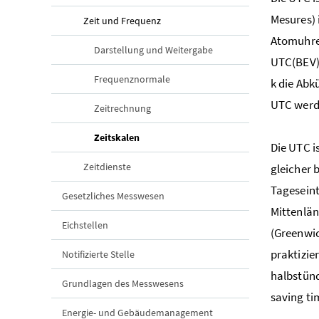
Mesures) 
Zeit und Frequenz
Atomuhren
Darstellung und Weitergabe
UTC(BEV) 
Frequenznormale
k die Abk
UTC werde
Zeitrechnung
(aktuelle Seite)
Zeitskalen
Die UTC i
Zeitdienste
gleicher 
Tageseint
Gesetzliches Messwesen
Mittenlän
Eichstellen
(Greenwic
praktizie
Notifizierte Stelle
halbstünd
Grundlagen des Messwesens
saving ti
Energie- und Gebäudemanagement