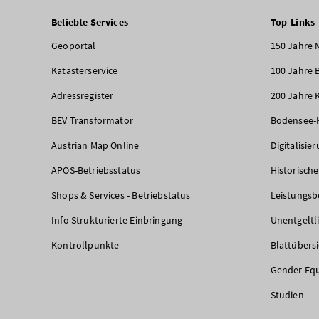
Beliebte Services
Top-Links
Geoportal
150 Jahre 
Katasterservice
100 Jahre 
Adressregister
200 Jahre 
BEV Transformator
Bodensee-
Austrian Map Online
Digitalisie
APOS-Betriebsstatus
Historisch
Shops & Services - Betriebstatus
Leistungsb
Info Strukturierte Einbringung
Unentgeltl
Kontrollpunkte
Blattübers
Gender Equ
Studien