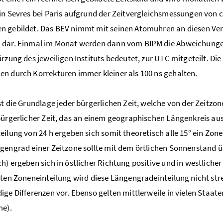
in Sevres bei Paris aufgrund der Zeitvergleichsmessungen von ca
 gebildet. Das BEV nimmt mit seinen Atomuhren an diesen Verglei
dar. Einmal im Monat werden dann vom BIPM die Abweichungen d
ürzung des jeweiligen Instituts bedeutet, zur UTC mitgeteilt. D
n durch Korrekturen immer kleiner als 100 ns gehalten.
st die Grundlage jeder bürgerlichen Zeit, welche von der Zeitzon
bürgerlicher Zeit, das an einem geographischen Längenkreis aus
eilung von 24 h ergeben sich somit theoretisch alle 15° ein Zon
gengrad einer Zeitzone sollte mit dem örtlichen Sonnenstand 
h) ergeben sich in östlicher Richtung positive und in westliche
rten Zoneneinteilung wird diese Längengradeinteilung nicht st
ige Differenzen vor. Ebenso gelten mittlerweile in vielen Staa
me).