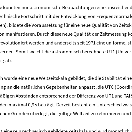
e konnten nur astronomische Beobachtungen eine ausreichende G
technische Fortschritt mit der Entwicklung von Frequenznormal
n), bildete die Voraussetzung für eine neue Qualität von Zeits
on manifestieren. Durch diese neue Qualität der Zeitmessung kon
evolutioniert werden und anderseits seit 1971 eine uniforme, sta
werden. Somit weicht die astronomisch berechnete UT1 (Universa
ig ab.
ch wurde eine neue Weltzeitskala gebildet, die die Stabilität ei
ng an die natürlichen Gegebenheiten anpasst, die UTC (Coordin
ßigen Abständen entsprechend der Differenz von UT1 und TAI S
iden maximal 0,9 s beträgt. Derzeit besteht ein Unterschied zwis
enen Gründen überlegt, die gültige Weltzeit zu reformieren un
st eine rein rechnerisch gebildete Zeitskala und wird monatlich