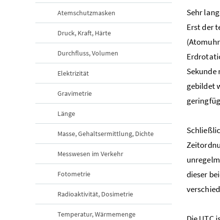
Sehr lang
Atemschutzmasken
Erst der 
Druck, Kraft, Härte
(Atomuhre
Durchfluss, Volumen
Erdrotati
Sekunde r
Elektrizität
gebildet 
Gravimetrie
geringfüg
Länge
Schließli
Masse, Gehaltsermittlung, Dichte
Zeitordnu
Messwesen im Verkehr
unregelmä
dieser be
Fotometrie
verschied
Radioaktivität, Dosimetrie
Temperatur, Wärmemenge
Die UTC i