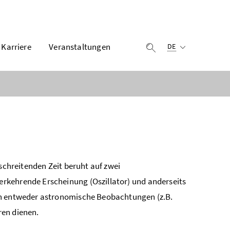
Ausgewählte Sprach
Karriere
Veranstaltungen
Suche einblenden
DE
tschreitenden Zeit beruht auf zwei
rkehrende Erscheinung (Oszillator) und anderseits
en entweder astronomische Beobachtungen (z.B.
ren dienen.