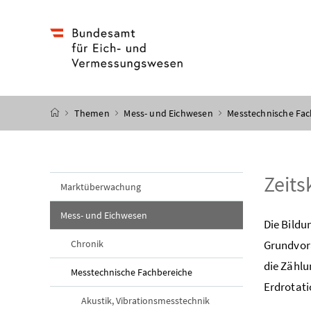
Accesskey
Accesskey
Accesskey
Accesskey
Zum Inhalt
Zum Hauptmenü
Zum Untermenü
Zur Suche
[4]
[1]
[3]
[2]
Startseite
Themen
Mess- und Eichwesen
Messtechnische Fa
Zeits
Marktüberwachung
Mess- und Eichwesen
Die Bildu
Chronik
Grundvora
die Zählu
Messtechnische Fachbereiche
Erdrotati
Akustik, Vibrationsmesstechnik