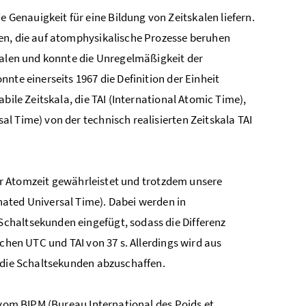
enauigkeit für eine Bildung von Zeitskalen liefern.
en, die auf atomphysikalische Prozesse beruhen
kalen und konnte die Unregelmäßigkeit der
nte einerseits 1967 die Definition der Einheit
bile Zeitskala, die TAI (International Atomic Time),
l Time) von der technisch realisierten Zeitskala TAI
ner Atomzeit gewährleistet und trotzdem unsere
ated Universal Time). Dabei werden in
chaltsekunden eingefügt, sodass die Differenz
chen UTC und TAI von 37 s. Allerdings wird aus
d die Schaltsekunden abzuschaffen.
 vom BIPM (Bureau International des Poids et