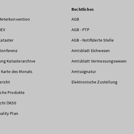
Rechtliches
Meterkonvention
AGB
BEV
AGB - PTP
Kataster
AGB - Notifizierte Stelle
Konferenz
Amtsblatt Eichwesen
rung Katasterarchive
Amtsblatt Vermessungswesen
e Karte des Monats
Amtssignatur
ericht
Elektronische Zustellung
iche Produkte
icht ÖK50
ality Plan