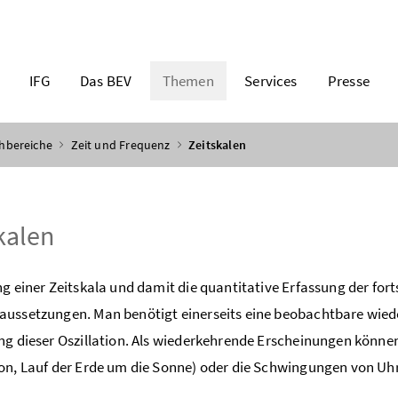
IFG
Das BEV
Themen
Services
Presse
chbereiche
Zeit und Frequenz
Zeitskalen
kalen
ng einer Zeitskala und damit die quantitative Erfassung der for
ussetzungen. Man benötigt einerseits eine beobachtbare wiede
ng dieser Oszillation. Als wiederkehrende Erscheinungen könn
on, Lauf der Erde um die Sonne) oder die Schwingungen von Uh