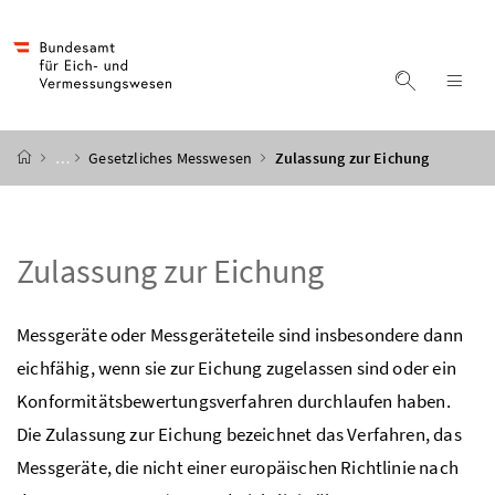
Accesskey
Accesskey
Accesskey
Accesskey
Zum Inhalt
Zum Hauptmenü
Zum Untermenü
Zur Suche
[4]
[1]
[3]
[2]
Suche ein
Nav
Startseite
…
Gesetzliches Messwesen
Zulassung zur Eichung
Zulassung zur Eichung
Messgeräte oder Messgeräteteile sind insbesondere dann
eichfähig, wenn sie zur Eichung zugelassen sind oder ein
Konformitätsbewertungsverfahren durchlaufen haben.
Die Zulassung zur Eichung bezeichnet das Verfahren, das
Messgeräte, die nicht einer europäischen Richtlinie nach