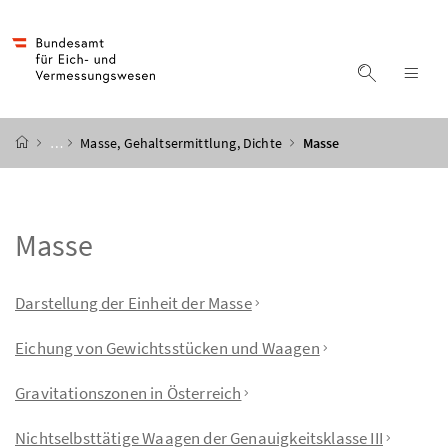
Accesskey
Accesskey
Accesskey
Accesskey
Zum Inhalt
Zum Hauptmenü
Zum Untermenü
Zur Suche
[4]
[1]
[3]
[2]
Suche ein
Nav
Startseite
…
Masse, Gehaltsermittlung, Dichte
Masse
Masse
Inhaltsverzeichnis
Darstellung der Einheit der Masse
Eichung von Gewichtsstücken und Waagen
Gravitationszonen in Österreich
Nichtselbsttätige Waagen der Genauigkeitsklasse III