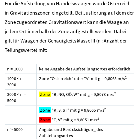
Für die Aufstellung von Handelswaagen wurde Österreich
in Gravitationszonen eingeteilt. Bei Justierung auf dem der
Zone zugeordneten Gravitationswert kann die Waage an
jedem Ort innerhalb der Zone aufgestellt werden. Dabei
gilt für Waagen der Genauigkeitsklasse III (n : Anzahl der
Teilungswerte) mit:
n = 1000
keine Angabe des Aufstellungsortes erforderlich
2
1000 < n =
Zone "Österreich" oder "A" mit g = 9,8065 m/s
3000
2
3000 < n =
Zone
"B, NÖ, OÖ, W" mit g = 9,8073 m/s
5000
2
Zone
"K, S, ST" mit g = 9,8065 m/s
2
Zone
"T, V" mit g = 9,8051 m/s
n > 5000
Angabe und Berücksichtigung des
Aufstellungsortes