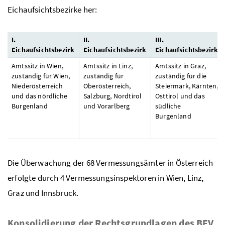
Eichaufsichtsbezirke her:
I.
II.
III.
Eichaufsichtsbezirk
Eichaufsichtsbezirk
Eichaufsichtsbezirk
Amtssitz in Wien,
Amtssitz in Linz,
Amtssitz in Graz,
zuständig für Wien,
zuständig für
zuständig für die
Niederösterreich
Oberösterreich,
Steiermark, Kärnten,
und das nördliche
Salzburg, Nordtirol
Osttirol und das
Burgenland
und Vorarlberg
südliche
Burgenland
Die Überwachung der 68 Vermessungsämter in Österreich
erfolgte durch 4 Vermessungsinspektoren in Wien, Linz,
Graz und Innsbruck.
Konsolidierung der Rechtsgrundlagen des BEV