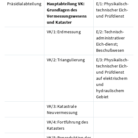
Präsidialabteilung
Hauptabteilung VK:
E/1: Physikalisch-
Grundlagen des
technischer Eich-
Vermessungswesens
und Prüfdienst
und Kataster
VK/1: Erdmessung
E/2: Technisch-
administrativer
Eich-dienst;
Beschußwesen
VK/2: Triangulierung
E/3: Physikalisch-
technischer Eich-
und Prüfdienst
auf elektrischem
und
hydraulischem
Gebiet
VK/3: Katastrale
Neuvermessung
VK/4: Fortführung des
Katasters
VK/5: Reproduktion der