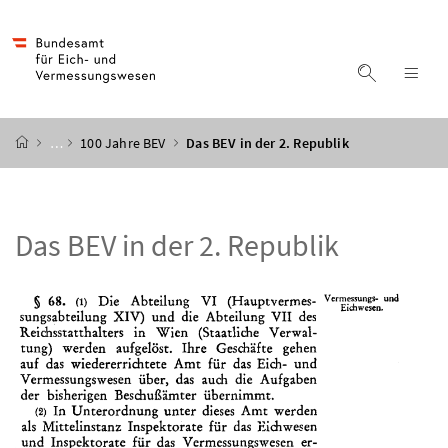
Accesskey
Accesskey
Accesskey
Accesskey
Zum Inhalt
Zum Hauptmenü
Zum Untermenü
Zur Suche
[4]
[1]
[3]
[2]
Suche ein
Nav
Startseite
…
100 Jahre BEV
Das BEV in der 2. Republik
Das BEV in der 2. Republik