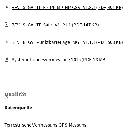
BEV_S_GV_TP-EP-PP-MP-HP-CSV_V1.8.1
(PDF, 401 KB)
BEV_S_GV_TP-Satz_V1_21.1
(PDF, 147 KB)
BEV_B_GV_PunktkarteLage_MGI_V1.1.1
(PDF, 500 KB)
Systeme Landesvermessung 2015
(PDF, 23 MB)
Qualität
Datenquelle
Terrestrische Vermessung GPS-Messung