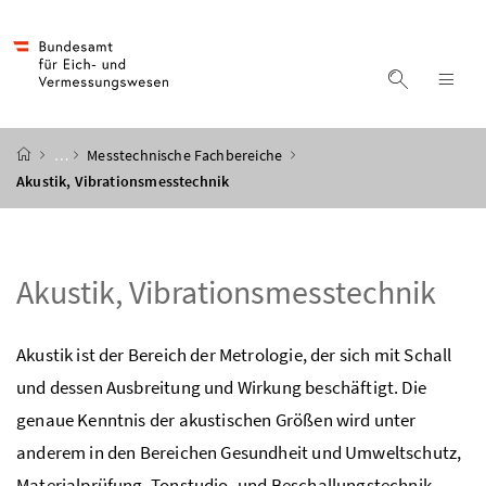
Accesskey
Accesskey
Accesskey
Accesskey
Zum Inhalt
Zum Hauptmenü
Zum Untermenü
Zur Suche
[4]
[1]
[3]
[2]
Suche ein
Nav
Startseite
…
Messtechnische Fachbereiche
Akustik, Vibrationsmesstechnik
Akustik, Vibrationsmesstechnik
Akustik ist der Bereich der Metrologie, der sich mit Schall
und dessen Ausbreitung und Wirkung beschäftigt. Die
genaue Kenntnis der akustischen Größen wird unter
anderem in den Bereichen Gesundheit und Umweltschutz,
Materialprüfung, Tonstudio- und Beschallungstechnik