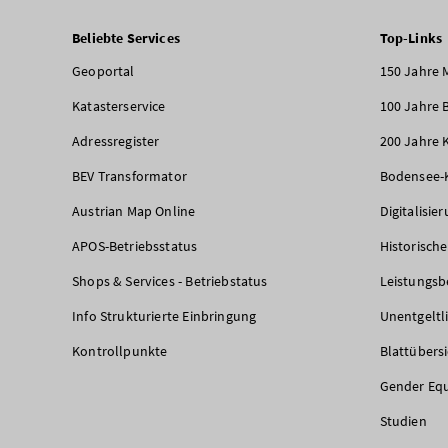
Beliebte Services
Top-Links
Geoportal
150 Jahre 
Katasterservice
100 Jahre 
Adressregister
200 Jahre 
BEV Transformator
Bodensee-
Austrian Map Online
Digitalisie
APOS-Betriebsstatus
Historisch
Shops & Services - Betriebstatus
Leistungsb
Info Strukturierte Einbringung
Unentgeltl
Kontrollpunkte
Blattübers
Gender Equ
Studien