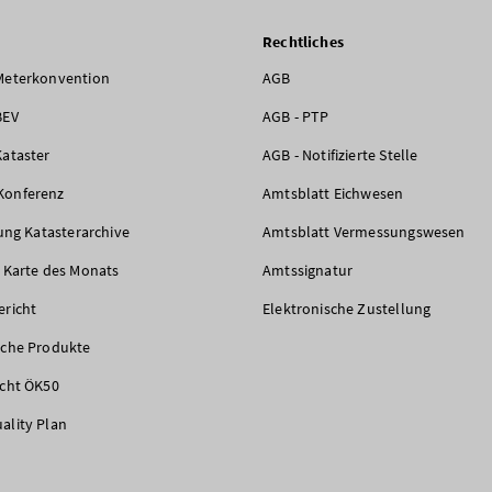
Rechtliches
Meterkonvention
AGB
BEV
AGB - PTP
Kataster
AGB - Notifizierte Stelle
Konferenz
Amtsblatt Eichwesen
rung Katasterarchive
Amtsblatt Vermessungswesen
e Karte des Monats
Amtssignatur
ericht
Elektronische Zustellung
iche Produkte
icht ÖK50
ality Plan