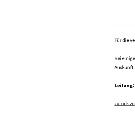
Für die v
Bei einig
Auskunft 
Leitung:
zurück z