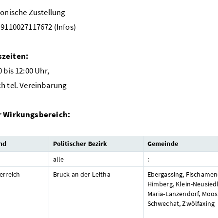
ronische Zustellung
 9110027117672 (Infos)
zeiten:
 bis 12:00 Uhr,
 nach tel. Vereinbarung
r Wirkungsbereich:
nd
Politischer Bezirk
Gemeinde
alle
:
erreich
Bruck an der Leitha
Ebergassing, Fischamen
Himberg, Klein-Neusiedl
Maria-Lanzendorf, Moo
Schwechat, Zwölfaxing