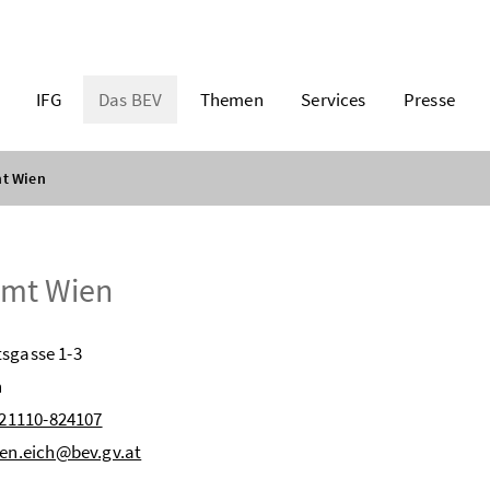
IFG
Das BEV
Themen
Services
Presse
t Wien
amt Wien
sgasse 1-3
n
 21110-824107
en.eich@bev.gv.at