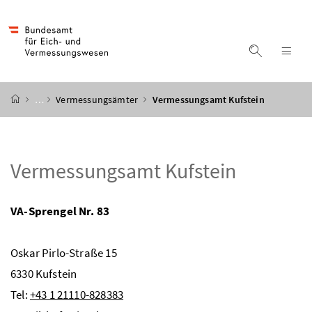
Accesskey
Accesskey
Accesskey
Accesskey
Zum Inhalt
Zum Hauptmenü
Zum Untermenü
Zur Suche
[4]
[1]
[3]
[2]
Suche ein
Nav
Startseite
…
Vermessungsämter
Vermessungsamt Kufstein
Vermessungsamt Kufstein
VA-Sprengel Nr. 83
Oskar Pirlo-Straße 15
6330 Kufstein
Tel:
+43 1 21110-828383