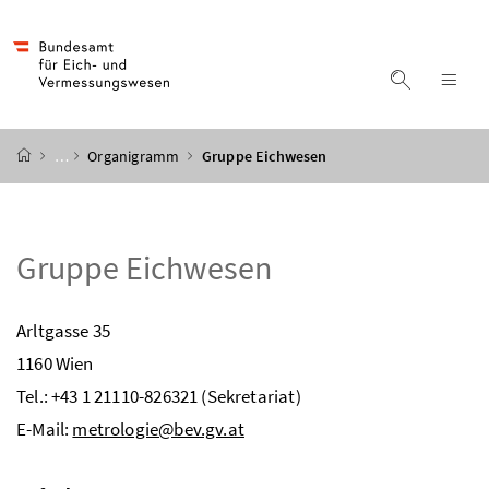
Accesskey
Accesskey
Accesskey
Accesskey
Zum Inhalt
Zum Hauptmenü
Zum Untermenü
Zur Suche
[4]
[1]
[3]
[2]
Suche ein
Nav
Startseite
…
Organigramm
Gruppe Eichwesen
Gruppe Eichwesen
Arltgasse 35
1160 Wien
Tel.: +43 1 21110-826321 (Sekretariat)
E-Mail:
metrologie@bev.gv.at