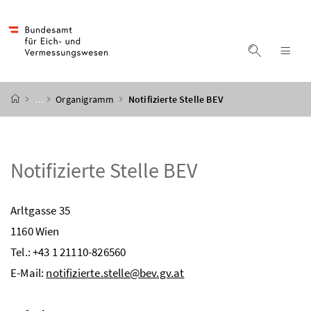
Accesskey
Accesskey
Accesskey
Accesskey
Zum Inhalt
Zum Hauptmenü
Zum Untermenü
Zur Suche
[4]
[1]
[3]
[2]
Suche ein
Nav
Startseite
…
Organigramm
Notifizierte Stelle BEV
Notifizierte Stelle BEV
Arltgasse 35
1160 Wien
Tel.: +43 1 21110-826560
E-Mail:
notifizierte.stelle@bev.gv.at