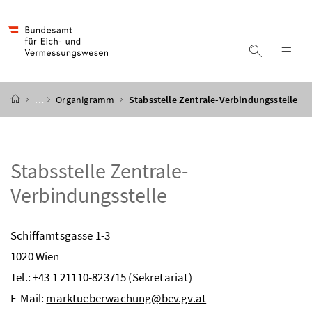
Accesskey
Accesskey
Accesskey
Accesskey
Zum Inhalt
Zum Hauptmenü
Zum Untermenü
Zur Suche
[4]
[1]
[3]
[2]
Suche ein
Nav
Startseite
…
Organigramm
Stabsstelle Zentrale-Verbindungsstelle
Stabsstelle Zentrale-
Verbindungsstelle
Schiffamtsgasse 1-3
1020 Wien
Tel.: +43 1 21110-823715 (Sekretariat)
E-Mail:
marktueberwachung@bev.gv.at