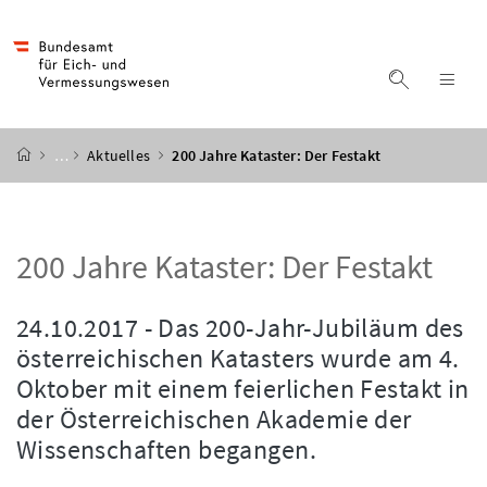
Accesskey
Accesskey
Accesskey
Accesskey
Zum Inhalt
Zum Hauptmenü
Zum Untermenü
Zur Suche
[4]
[1]
[3]
[2]
Suche ein
Nav
Startseite
…
Aktuelles
200 Jahre Kataster: Der Festakt
200 Jahre Kataster: Der Festakt
24.10.2017 - Das 200-Jahr-Jubiläum des
österreichischen Katasters wurde am 4.
Oktober mit einem feierlichen Festakt in
der Österreichischen Akademie der
Wissenschaften begangen.