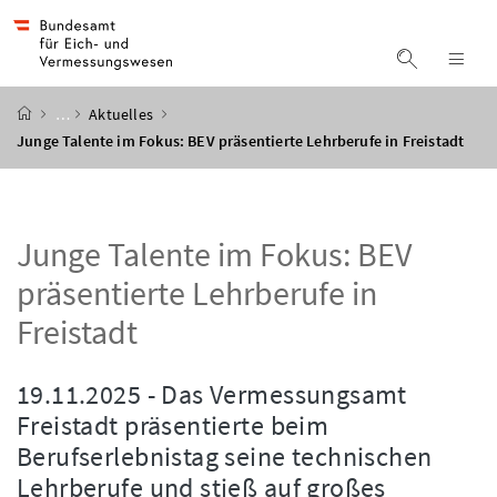
Accesskey
Accesskey
Accesskey
Accesskey
Zum Inhalt
Zum Hauptmenü
Zum Untermenü
Zur Suche
[4]
[1]
[3]
[2]
Suche ein
Nav
Startseite
…
Aktuelles
Junge Talente im Fokus: BEV präsentierte Lehrberufe in Freistadt
Junge Talente im Fokus: BEV
präsentierte Lehrberufe in
Freistadt
19.11.2025 - Das Vermessungsamt
Freistadt präsentierte beim
Berufserlebnistag seine technischen
Lehrberufe und stieß auf großes