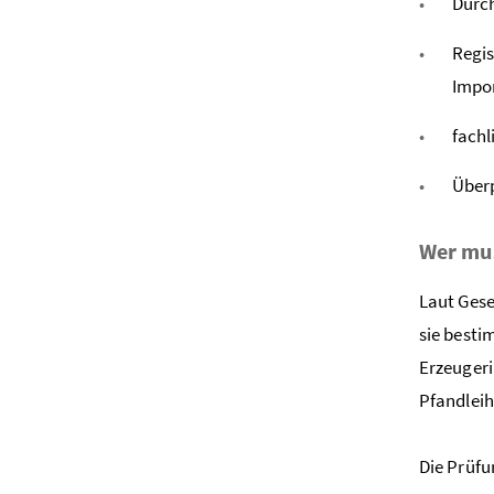
Durch
Regis
Impor
fachl
Über
Wer mus
Laut Gese
sie besti
Erzeugeri
Pfandleih
Die Prüfu