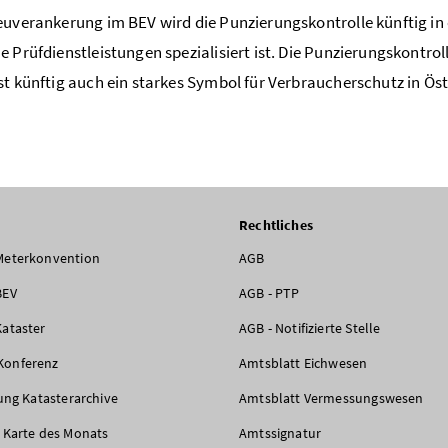
euverankerung im BEV wird die Punzierungskontrolle künftig in
e Prüfdienstleistungen spezialisiert ist. Die Punzierungskontrolle
st künftig auch ein starkes Symbol für Verbraucherschutz in Öst
Rechtliches
Meterkonvention
AGB
BEV
AGB - PTP
Kataster
AGB - Notifizierte Stelle
Konferenz
Amtsblatt Eichwesen
rung Katasterarchive
Amtsblatt Vermessungswesen
e Karte des Monats
Amtssignatur