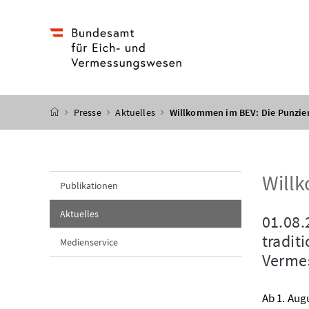
Accesskey
Accesskey
Accesskey
Accesskey
Zum Inhalt
Zum Hauptmenü
Zum Untermenü
Zur Suche
[4]
[1]
[3]
[2]
Startseite
Presse
Aktuelles
Willkommen im BEV: Die Punzie
Willk
Publikationen
Aktuelles
01.08.
tradit
Medienservice
Vermes
Ab 1. Aug