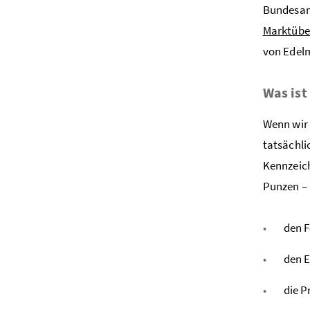
Bundesam
Marktübe
von Edel
Was ist
Wenn wir 
tatsächli
Kennzeich
Punzen – 
den F
den E
die P