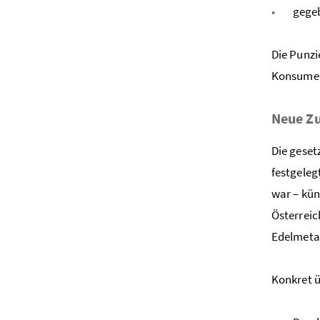
gegeb
Die Punzi
Konsument
Neue Zu
Die geset
festgeleg
war – kün
Österreic
Edelmetal
Konkret 