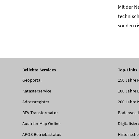
Mit der N
technisch
sondern i
Beliebte Services
Top-Links
Geoportal
150 Jahre 
Katasterservice
100 Jahre 
Adressregister
200 Jahre 
BEV Transformator
Bodensee-
Austrian Map Online
Digitalisie
APOS-Betriebsstatus
Historisch