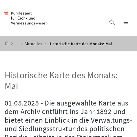
Accesskey
Accesskey
Accesskey
Accesskey
Zum Inhalt
Zum Hauptmenü
Zum Untermenü
Zur Suche
[4]
[1]
[3]
[2]
Suche ein
Nav
Startseite
…
Aktuelles
Historische Karte des Monats: Mai
Historische Karte des Monats:
Mai
01.05.2025 - Die ausgewählte Karte aus
dem Archiv entführt ins Jahr 1892 und
bietet einen Einblick in die Verwaltungs-
und Siedlungsstruktur des politischen