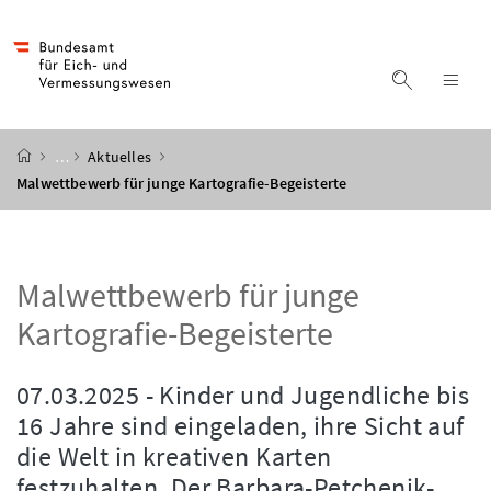
Accesskey
Accesskey
Accesskey
Accesskey
Zum Inhalt
Zum Hauptmenü
Zum Untermenü
Zur Suche
[4]
[1]
[3]
[2]
Suche ein
Nav
Startseite
…
Aktuelles
Malwettbewerb für junge Kartografie-Begeisterte
Malwettbewerb für junge
Kartografie-Begeisterte
07.03.2025 - Kinder und Jugendliche bis
16 Jahre sind eingeladen, ihre Sicht auf
die Welt in kreativen Karten
festzuhalten. Der Barbara-Petchenik-