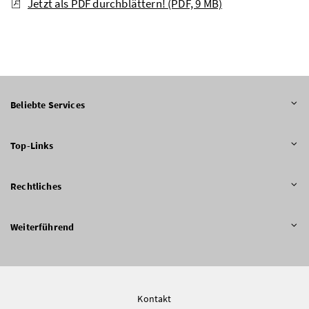
Jetzt als PDF durchblättern!
(PDF, 9 MB)
Beliebte Services
Top-Links
Rechtliches
Weiterführend
Kontakt