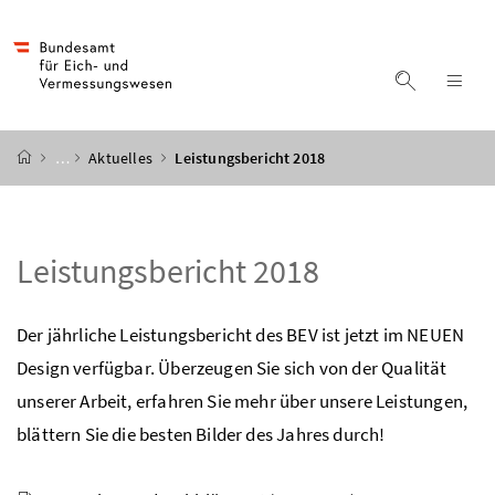
Accesskey
Accesskey
Accesskey
Accesskey
Zum Inhalt
Zum Hauptmenü
Zum Untermenü
Zur Suche
[4]
[1]
[3]
[2]
Suche ein
Nav
Startseite
…
Aktuelles
Leistungsbericht 2018
Leistungsbericht 2018
Der jährliche Leistungsbericht des BEV ist jetzt im NEUEN
Design verfügbar. Überzeugen Sie sich von der Qualität
unserer Arbeit, erfahren Sie mehr über unsere Leistungen,
blättern Sie die besten Bilder des Jahres durch!