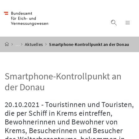
Accesskey
Accesskey
Accesskey
Accesskey
Zum Inhalt
Zum Hauptmenü
Zum Untermenü
Zur Suche
[4]
[1]
[3]
[2]
Suche ein
Nav
Startseite
…
Aktuelles
Smartphone-Kontrollpunkt an der Donau
Smartphone-Kontrollpunkt an
der Donau
20.10.2021 - Touristinnen und Touristen,
die per Schiff in Krems eintreffen,
Bewohnerinnen und Bewohner von
Krems, Besucherinnen und Besucher