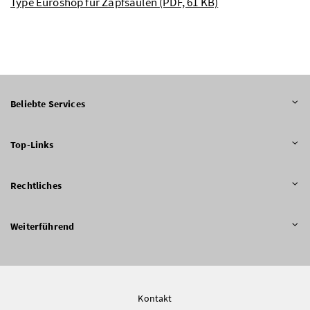
Type Euroshop für Zapfsäulen
(PDF, 61 KB)
Beliebte Services
Top-Links
Rechtliches
Weiterführend
Kontakt