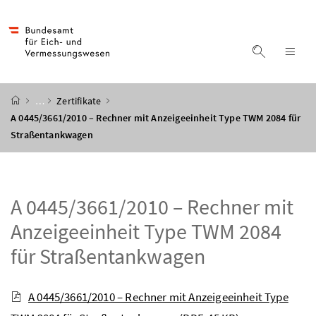
Accesskey
Accesskey
Accesskey
Accesskey
Zum Inhalt
Zum Hauptmenü
Zum Untermenü
Zur Suche
[4]
[1]
[3]
[2]
Suche ein
Nav
Startseite
…
Zertifikate
A 0445/3661/2010 – Rechner mit Anzeigeeinheit Type TWM 2084 für
Straßentankwagen
A 0445/3661/2010 – Rechner mit
Anzeigeeinheit Type TWM 2084
für Straßentankwagen
A 0445/3661/2010 – Rechner mit Anzeigeeinheit Type