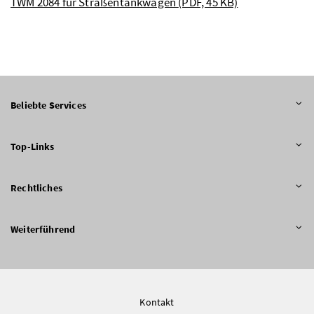
TWM 2084 für Straßentankwagen
(PDF, 45 KB)
Beliebte Services
Top-Links
Rechtliches
Weiterführend
Kontakt