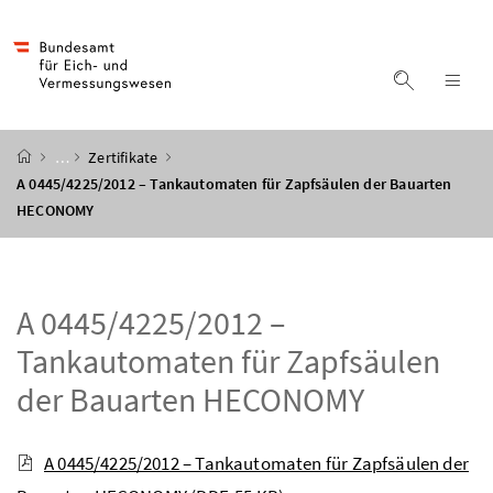
Accesskey
Accesskey
Accesskey
Accesskey
Zum Inhalt
Zum Hauptmenü
Zum Untermenü
Zur Suche
[4]
[1]
[3]
[2]
Suche ein
Nav
Startseite
…
Zertifikate
A 0445/4225/2012 – Tankautomaten für Zapfsäulen der Bauarten
HECONOMY
A 0445/4225/2012 –
Tankautomaten für Zapfsäulen
der Bauarten HECONOMY
A 0445/4225/2012 – Tankautomaten für Zapfsäulen der