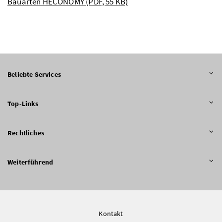
Bauarten HECONOMY
(PDF, 55 KB)
Beliebte Services
Top-Links
Rechtliches
Weiterführend
Kontakt