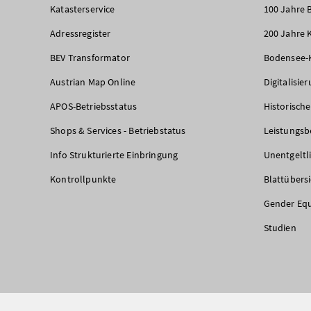
Katasterservice
100 Jahre 
Adressregister
200 Jahre 
BEV Transformator
Bodensee-
Austrian Map Online
Digitalisie
APOS-Betriebsstatus
Historisch
Shops & Services - Betriebstatus
Leistungsb
Info Strukturierte Einbringung
Unentgeltl
Kontrollpunkte
Blattübers
Gender Equ
Studien