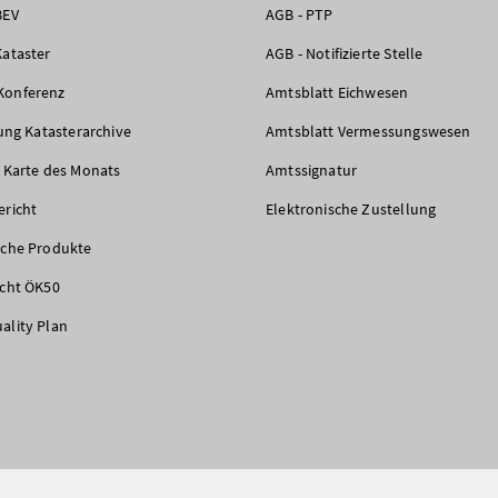
BEV
AGB - PTP
Kataster
AGB - Notifizierte Stelle
Konferenz
Amtsblatt Eichwesen
rung Katasterarchive
Amtsblatt Vermessungswesen
e Karte des Monats
Amtssignatur
ericht
Elektronische Zustellung
iche Produkte
icht ÖK50
ality Plan