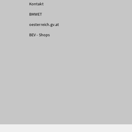
Kontakt
BMWET
oesterreich.gv.at
BEV - Shops