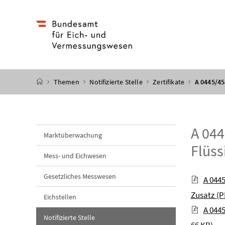
Accesskey
Accesskey
Accesskey
Accesskey
Zum Inhalt
Zum Hauptmenü
Zum Untermenü
Zur Suche
[4]
[1]
[3]
[2]
Startseite
Themen
Notifizierte Stelle
Zertifikate
A 0445/45
A 044
Marktüberwachung
Flüss
Mess- und Eichwesen
Gesetzliches Messwesen
A 044
Zusatz
(P
Eichstellen
A 044
Notifizierte Stelle
66 KB)