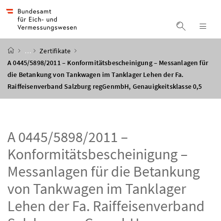
Accesskey
Accesskey
Accesskey
Accesskey
Zum Inhalt
Zum Hauptmenü
Zum Untermenü
Zur Suche
[4]
[1]
[3]
[2]
Suche ein
Nav
Startseite
…
Zertifikate
A 0445/5898/2011 – Konformitätsbescheinigung – Messanlagen für
die Betankung von Tankwagen im Tanklager Lehen der Fa.
Raiffeisenverband Salzburg regGenmbH, Genauigkeitsklasse 0,5
A 0445/5898/2011 –
Konformitätsbescheinigung –
Messanlagen für die Betankung
von Tankwagen im Tanklager
Lehen der Fa. Raiffeisenverband