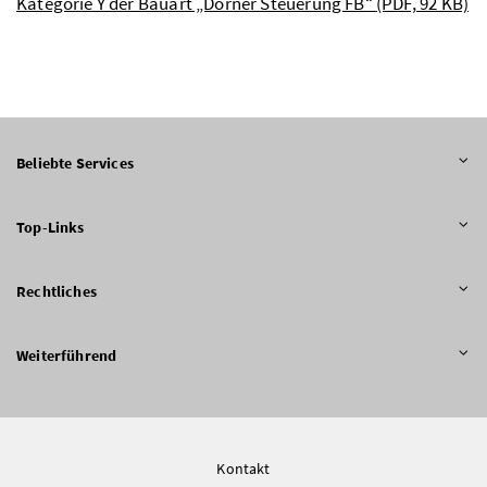
Kategorie Y der Bauart „Dorner Steuerung FB“
(PDF, 92 KB)
Beliebte Services
Top-Links
Rechtliches
Weiterführend
Kontakt