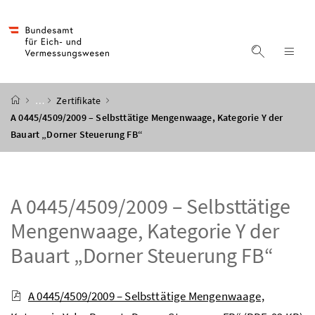
Accesskey
Accesskey
Accesskey
Accesskey
Zum Inhalt
Zum Hauptmenü
Zum Untermenü
Zur Suche
[4]
[1]
[3]
[2]
Suche ein
Nav
Startseite
…
Zertifikate
A 0445/4509/2009 – Selbsttätige Mengenwaage, Kategorie Y der
Bauart „Dorner Steuerung FB“
A 0445/4509/2009 – Selbsttätige
Mengenwaage, Kategorie Y der
Bauart „Dorner Steuerung FB“
A 0445/4509/2009 – Selbsttätige Mengenwaage,