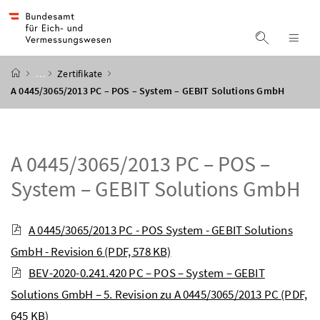
Accesskey
Accesskey
Accesskey
Accesskey
Zum Inhalt
Zum Hauptmenü
Zum Untermenü
Zur Suche
[4]
[1]
[3]
[2]
Suche ein
Nav
Startseite
…
Zertifikate
A 0445/3065/2013 PC – POS – System – GEBIT Solutions GmbH
A 0445/3065/2013 PC – POS –
System – GEBIT Solutions GmbH
A 0445/3065/2013 PC - POS System - GEBIT Solutions
GmbH - Revision 6
(PDF, 578 KB)
BEV-2020-0.241.420 PC – POS – System – GEBIT
Solutions GmbH – 5. Revision zu A 0445/3065/2013 PC
(PDF,
645 KB)