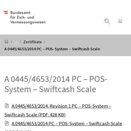
Accesskey
Accesskey
Accesskey
Accesskey
Zum Inhalt
Zum Hauptmenü
Zum Untermenü
Zur Suche
[4]
[1]
[3]
[2]
Suche ein
Nav
Startseite
…
Zertifikate
A 0445/4653/2014 PC – POS-System – Swiftcash Scale
A 0445/4653/2014 PC – POS-
System – Swiftcash Scale
A 0445/4653/2014, Revision 1 PC – POS-System –
Swiftcash Scale
(PDF, 428 KB)
A 0445/4653/2014 PC – POS-System – Swiftcash Scale