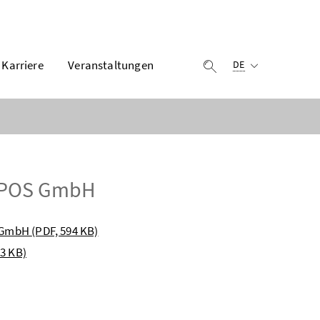
Ausgewählte Sprach
Karriere
Veranstaltungen
Suche einblenden
DE
TiPOS GmbH
S GmbH
(PDF, 594 KB)
83 KB)