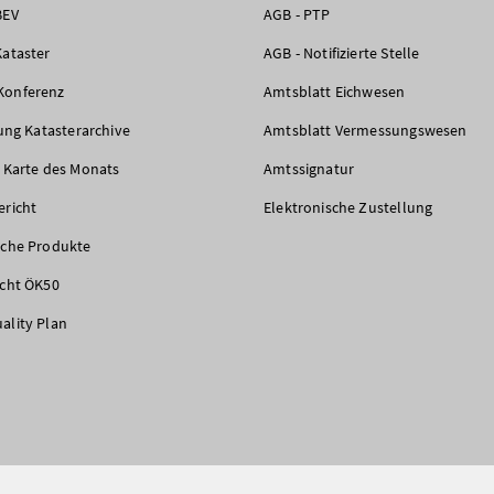
BEV
AGB - PTP
Kataster
AGB - Notifizierte Stelle
Konferenz
Amtsblatt Eichwesen
rung Katasterarchive
Amtsblatt Vermessungswesen
e Karte des Monats
Amtssignatur
ericht
Elektronische Zustellung
iche Produkte
icht ÖK50
ality Plan