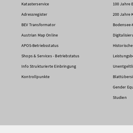
Katasterservice
100 Jahre 
Adressregister
200 Jahre 
BEV Transformator
Bodensee-
Austrian Map Online
Digitalisie
APOS-Betriebsstatus
Historisch
Shops & Services - Betriebstatus
Leistungsb
Info Strukturierte Einbringung
Unentgeltl
Kontrollpunkte
Blattübers
Gender Equ
Studien