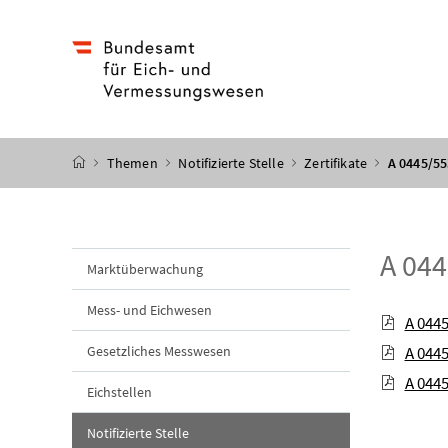
Accesskey
Accesskey
Accesskey
Accesskey
Zum Inhalt
Zum Hauptmenü
Zum Untermenü
Zur Suche
[4]
[1]
[3]
[2]
Startseite
Themen
Notifizierte Stelle
Zertifikate
A 0445/5
A 04
Marktüberwachung
Mess- und Eichwesen
A 044
Gesetzliches Messwesen
A 044
A 044
Eichstellen
Notifizierte Stelle