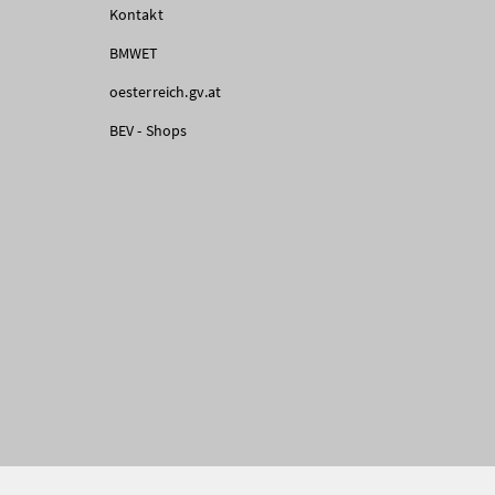
Kontakt
BMWET
oesterreich.gv.at
BEV - Shops