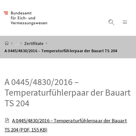
Accesskey
Accesskey
Accesskey
Accesskey
Zum Inhalt
Zum Hauptmenü
Zum Untermenü
Zur Suche
[4]
[1]
[3]
[2]
Suche ein
Nav
Startseite
…
Zertifikate
A 0445/4830/2016 – Temperaturfühlerpaar der Bauart TS 204
A 0445/4830/2016 –
Temperaturfühlerpaar der Bauart
TS 204
A 0445/4830/2016 – Temperaturfühlerpaar der Bauart
TS 204
(PDF, 155 KB)