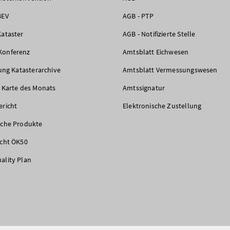
BEV
AGB - PTP
Kataster
AGB - Notifizierte Stelle
Konferenz
Amtsblatt Eichwesen
rung Katasterarchive
Amtsblatt Vermessungswesen
e Karte des Monats
Amtssignatur
ericht
Elektronische Zustellung
iche Produkte
icht ÖK50
ality Plan