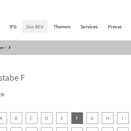
IFG
Das BEV
Themen
Services
Presse
en
F
stabe F
ch
abennavigation
A
B
C
D
E
F
G
H
I