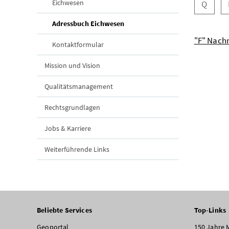
Eichwesen
Q
(aktuelle Seite)
Adressbuch Eichwesen
"F" Nac
Kontaktformular
Mission und Vision
Qualitätsmanagement
Rechtsgrundlagen
Jobs & Karriere
Weiterführende Links
Beliebte Services
Top-Links
Geoportal
150 Jahre 