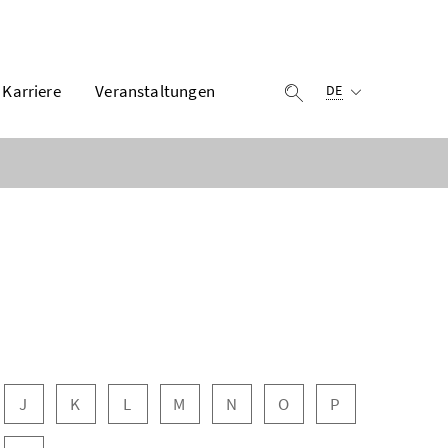
Ausgewählte Sprach
Karriere
Veranstaltungen
Suche einblenden
DE
J
K
L
M
N
O
P