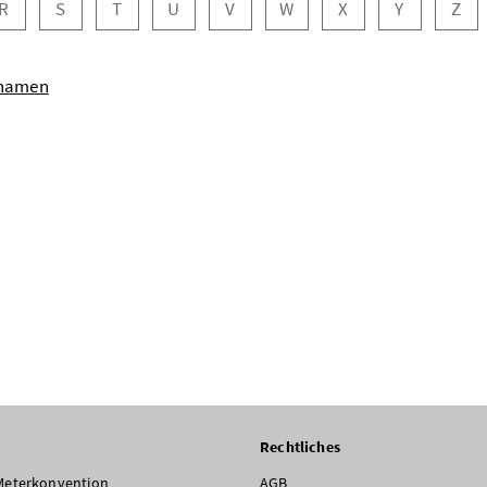
R
S
T
U
V
W
X
Y
Z
hnamen
Rechtliches
Meterkonvention
AGB