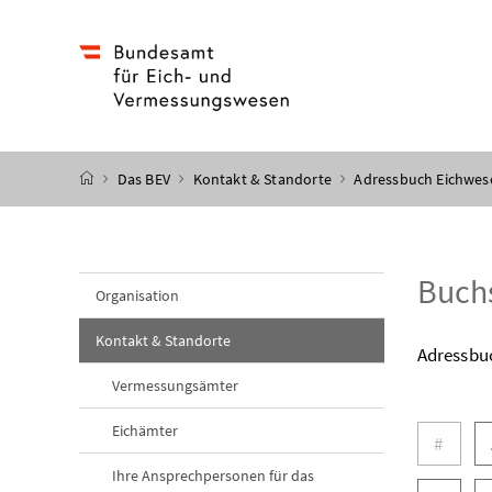
Accesskey
Accesskey
Accesskey
Accesskey
Zum Inhalt
Zum Hauptmenü
Zum Untermenü
Zur Suche
[4]
[1]
[3]
[2]
Startseite
Das BEV
Kontakt & Standorte
Adressbuch Eichwes
Buch
Organisation
Kontakt & Standorte
Adressbu
Vermessungsämter
Buchst
Eichämter
#
Ihre Ansprechpersonen für das