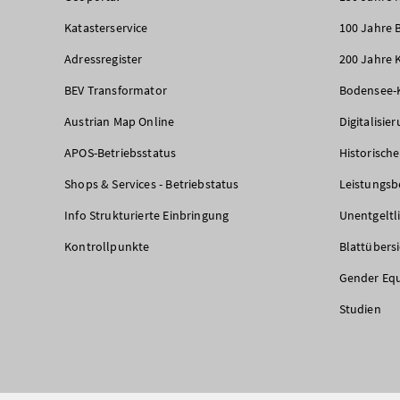
Katasterservice
100 Jahre 
Adressregister
200 Jahre 
BEV Transformator
Bodensee-
Austrian Map Online
Digitalisie
APOS-Betriebsstatus
Historisch
Shops & Services - Betriebstatus
Leistungsb
Info Strukturierte Einbringung
Unentgeltl
Kontrollpunkte
Blattübers
Gender Equ
Studien