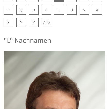
P
Q
R
S
T
U
V
W
X
Y
Z
Alle
"L" Nachnamen